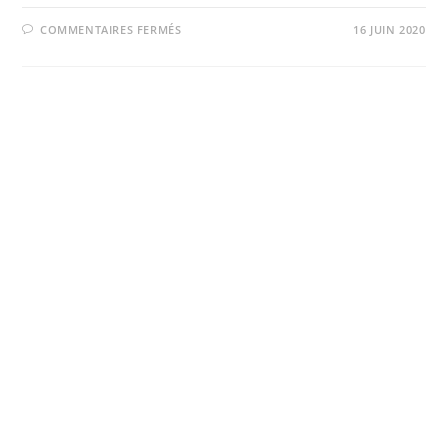
SUR
COMMENTAIRES FERMÉS
16 JUIN 2020
TOUT
CE
QUE
VOUS
DEVEZ
SAVOIR
SUR
LES
MEILLEURS
ROUTEURS
WIFI
POUR
INTERNET
FIBRE
OPTIQUE
AU
MAROC