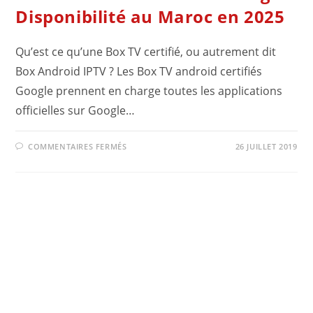
Disponibilité au Maroc en 2025
Qu’est ce qu’une Box TV certifié, ou autrement dit
Box Android IPTV ? Les Box TV android certifiés
Google prennent en charge toutes les applications
officielles sur Google…
SUR
COMMENTAIRES FERMÉS
26 JUILLET 2019
COMPARATIF
DES
5
MEILLEURS
BOX
IPTV
ANDROID
TV
CERTIFIÉ
GOOGLE.
DISPONIBILITÉ
AU
MAROC
EN
2025