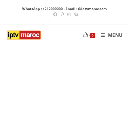
Skip
WhatsApp : +212000000 - Email : @iptvmaroc.com
to
content
MENU
0