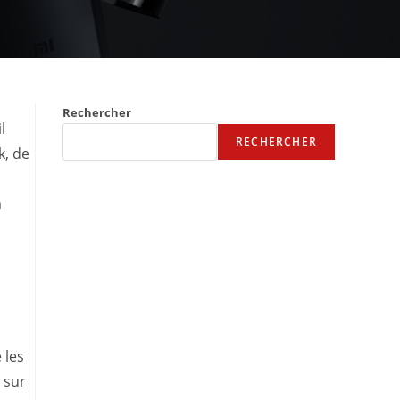
Rechercher
il
RECHERCHER
k, de
a
 les
 sur