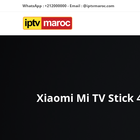
Skip
WhatsApp : +212000000 - Email : @iptvmaroc.com
to
content
Xiaomi Mi TV Stick 